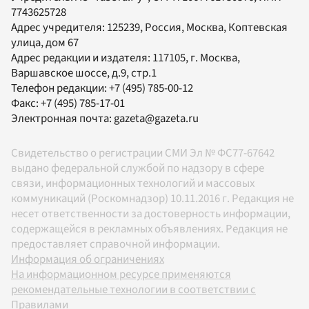
7743625728
Адрес учредителя: 125239, Россия, Москва, Коптевская
улица, дом 67
Адрес редакции и издателя:
117105
, г.
Москва
,
Варшавское шоссе, д.9, стр.1
Телефон редакции:
+7 (495) 785-00-12
Факс:
+7 (495) 785-17-01
Электронная почта:
gazeta@gazeta.ru
Свидетельство о регистрации СМИ Эл № ФС77-67642
выдано федеральной службой по надзору в сфере
связи, информационных технологий и массовых
коммуникаций (Роскомнадзор) 10.11.2016 г. Редакция не
несет ответственности за достоверность информации,
содержащейся в рекламных объявлениях. Редакция не
предоставляет справочной информации.
Информация об ограничениях
На информационном ресурсе применяются
рекомендательные технологии в соответствии с
Правилами