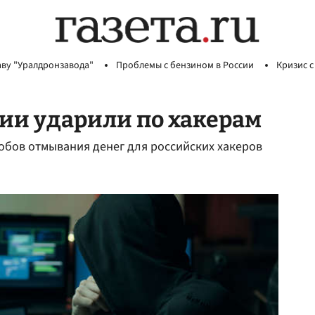
аву "Уралдронзавода"
Проблемы с бензином в России
Кризис с
ии ударили по хакерам
собов отмывания денег для российских хакеров