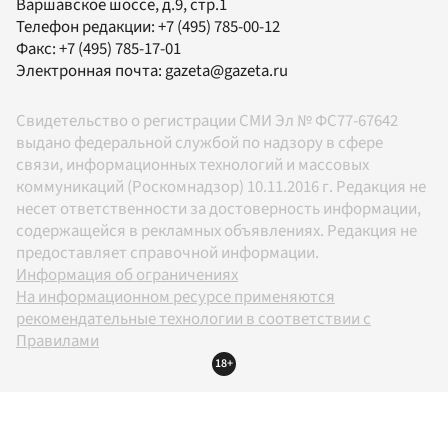
Варшавское шоссе, д.9, стр.1
Телефон редакции:
+7 (495) 785-00-12
Факс:
+7 (495) 785-17-01
Электронная почта:
gazeta@gazeta.ru
Свидетельство о регистрации СМИ Эл № ФС77-67642
выдано федеральной службой по надзору в сфере
связи, информационных технологий и массовых
коммуникаций (Роскомнадзор) 10.11.2016 г. Редакция не
несет ответственности за достоверность информации,
содержащейся в рекламных объявлениях. Редакция не
предоставляет справочной информации.
Информация об ограничениях
На информационном ресурсе применяются
рекомендательные технологии в соответствии с
Правилами
18+