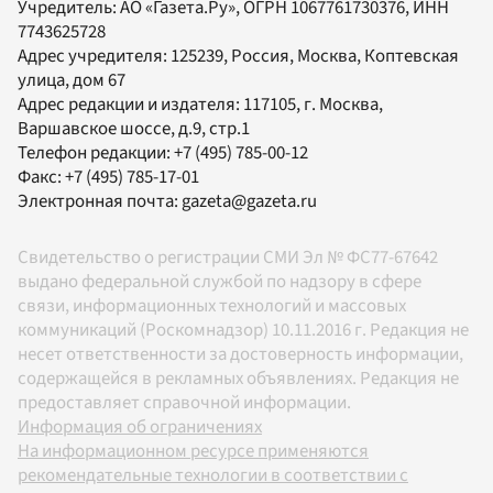
Учредитель:
АО «Газета.Ру»
, ОГРН 1067761730376, ИНН
7743625728
Адрес учредителя: 125239, Россия, Москва, Коптевская
улица, дом 67
Адрес редакции и издателя:
117105
, г.
Москва
,
Варшавское шоссе, д.9, стр.1
Телефон редакции:
+7 (495) 785-00-12
Факс:
+7 (495) 785-17-01
Электронная почта:
gazeta@gazeta.ru
Свидетельство о регистрации СМИ Эл № ФС77-67642
выдано федеральной службой по надзору в сфере
связи, информационных технологий и массовых
коммуникаций (Роскомнадзор) 10.11.2016 г. Редакция не
несет ответственности за достоверность информации,
содержащейся в рекламных объявлениях. Редакция не
предоставляет справочной информации.
Информация об ограничениях
На информационном ресурсе применяются
рекомендательные технологии в соответствии с