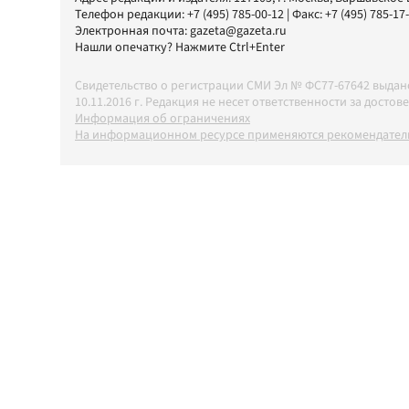
Телефон редакции:
+7 (495) 785-00-12
| Факс:
+7 (495) 785-17
Электронная почта:
gazeta@gazeta.ru
Нашли опечатку? Нажмите Ctrl+Enter
Свидетельство о регистрации СМИ Эл № ФС77-67642 выда
10.11.2016 г. Редакция не несет ответственности за дос
Информация об ограничениях
На информационном ресурсе применяются рекомендатель