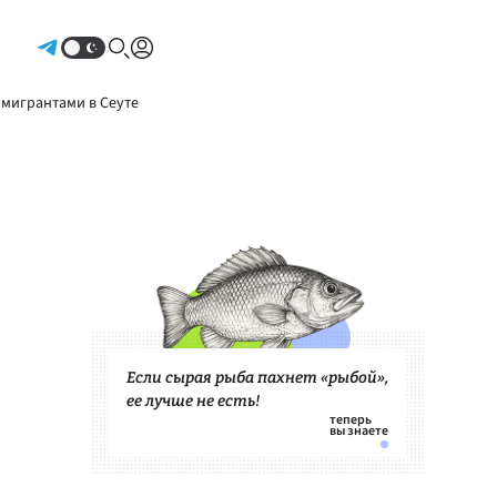
Авторизоваться
 мигрантами в Сеуте
Если сырая рыба пахнет «рыбой»,
ее лучше не есть!