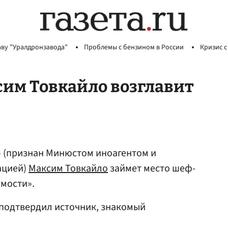
аву "Уралдронзавода"
Проблемы с бензином в России
Кризис с
им Товкайло возглавит
 (признан Минюстом иноагентом и
ацией)
Максим Товкайло
займет место шеф-
омости».
 подтвердил источник, знакомый