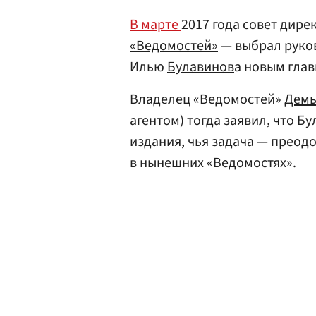
В марте
2017 года совет дире
«Ведомостей»
— выбрал руко
Илью
Булавинов
а новым гла
Владелец «Ведомостей»
Демь
агентом) тогда заявил, что 
издания, чья задача — преод
в нынешних «Ведомостях».