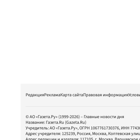
Редакция
Реклама
Карта сайта
Правовая информация
Услов
© АО «Газета.Ру» (1999-2026) – Главные новости дня
Название:
Газета.Ru
(Gazeta.Ru)
Учредитель:
АО «Газета.Ру»
, ОГРН 1067761730376, ИНН 7743
Адрес учредителя: 125239, Россия, Москва, Коптевская улиц
Адрес редакции и издателя:
117105
, г.
Москва
,
Варшавское шо