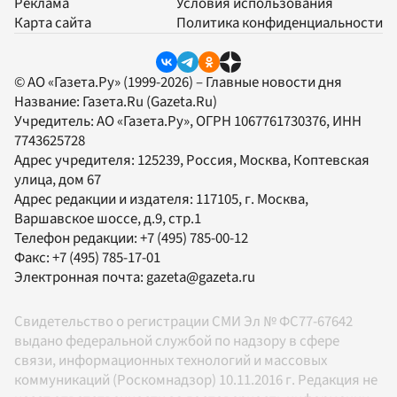
Реклама
Условия использования
Карта сайта
Политика конфиденциальности
© АО «Газета.Ру» (1999-2026) – Главные новости дня
Название:
Газета.Ru
(Gazeta.Ru)
Учредитель:
АО «Газета.Ру»
, ОГРН 1067761730376, ИНН
7743625728
Адрес учредителя: 125239, Россия, Москва, Коптевская
улица, дом 67
Адрес редакции и издателя:
117105
, г.
Москва
,
Варшавское шоссе, д.9, стр.1
Телефон редакции:
+7 (495) 785-00-12
Факс:
+7 (495) 785-17-01
Электронная почта:
gazeta@gazeta.ru
Свидетельство о регистрации СМИ Эл № ФС77-67642
выдано федеральной службой по надзору в сфере
связи, информационных технологий и массовых
коммуникаций (Роскомнадзор) 10.11.2016 г. Редакция не