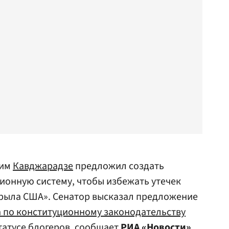
им
Кавджарадзе
предложил создать
онную систему, чтобы избежать утечек
крыла США». Сенатор высказал предложение
 по конституционному законодательству
статусе блогеров, сообщает
РИА «Новости»
.