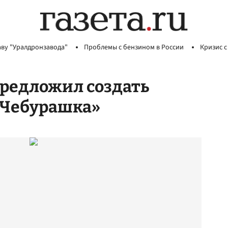
аву "Уралдронзавода"
Проблемы с бензином в России
Кризис с
предложил создать
«Чебурашка»