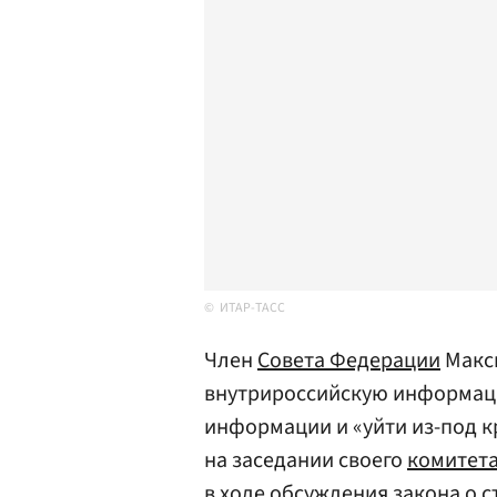
ИТАР-ТАСС
Член
Совета Федерации
Макс
внутрироссийскую информаци
информации и «уйти из-под 
на заседании своего
комитета
в ходе обсуждения закона о 