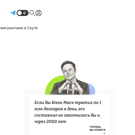
Авторизоваться
 мигрантами в Сеуте
Если бы Илон Маск тратил по 1
млн долларов в день, его
состояние не закончилось бы и
через 2000 лет