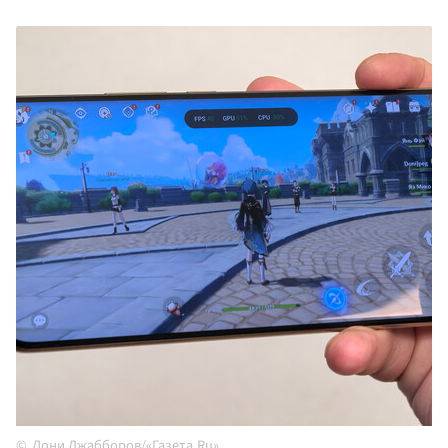
Дони Джабборов/«Газета.Ru»