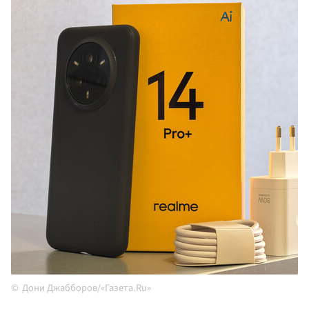
Дони Джабборов/«Газета.Ru»