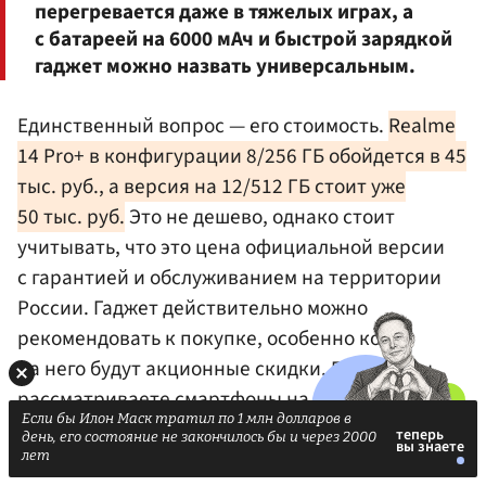
перегревается даже в тяжелых играх, а
с батареей на 6000 мАч и быстрой зарядкой
гаджет можно назвать универсальным.
Единственный вопрос — его стоимость.
Realme
14 Pro+ в конфигурации 8/256 ГБ обойдется в 45
тыс. руб., а версия на 12/512 ГБ стоит уже
50 тыс. руб.
Это не дешево, однако стоит
учитывать, что это цена официальной версии
с гарантией и обслуживанием на территории
России. Гаджет действительно можно
рекомендовать к покупке, особенно когда
на него будут акционные скидки. Если же вы
рассматриваете смартфоны на маркетплейсах
Если бы Илон Маск тратил по 1 млн долларов в
с доставкой из-за границы, то там на эти деньги
день, его состояние не закончилось бы и через 2000
выбор будет более широким.
лет