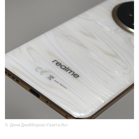
Дони Джабборов/«Газета.Ru»