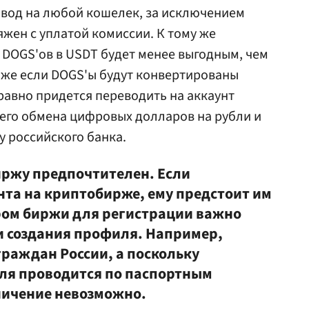
ывод на любой кошелек, за исключением
яжен с уплатой комиссии. К тому же
 DOGS'ов в USDT будет менее выгодным, чем
аже если DOGS'ы будут конвертированы
 равно придется переводить на аккаунт
го обмена цифровых долларов на рубли и
у российского банка.
иржу предпочтителен. Если
нта на криптобирже, ему предстоит им
ром биржи для регистрации важно
и создания профиля. Например,
граждан России, а поскольку
ля проводится по паспортным
ничение невозможно.