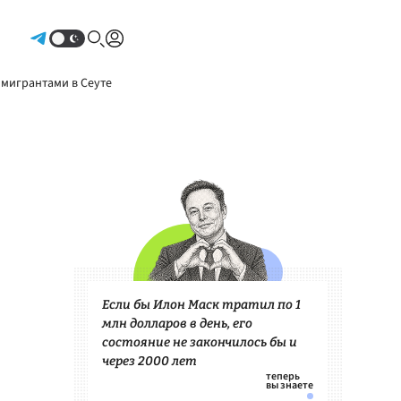
Авторизоваться
 мигрантами в Сеуте
Если бы Илон Маск тратил по 1
млн долларов в день, его
состояние не закончилось бы и
через 2000 лет