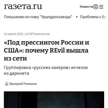
Новости
Авторизоваться
Покушение на главу "Уралдронзавода"
Проблемы с бен
14 июля 2021 14:54
Технологии
«Под прессингом России и
США»: почему REvil вышла
из сети
Группировка «русских хакеров» исчезла
из даркнета
Валерий Романов