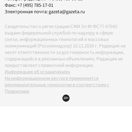
Факс:
+7 (495) 785-17-01
Электронная почта:
gazeta@gazeta.ru
Свидетельство о регистрации СМИ Эл № ФС77-67642
выдано федеральной службой по надзору в сфере
связи, информационных технологий и массовых
коммуникаций (Роскомнадзор) 10.11.2016 г. Редакция не
несет ответственности за достоверность информации,
содержащейся в рекламных объявлениях. Редакция не
предоставляет справочной информации.
Информация об ограничениях
На информационном ресурсе применяются
рекомендательные технологии в соответствии с
Правилами
18+