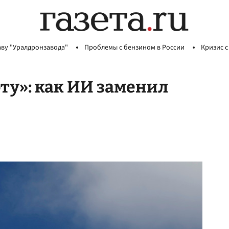
аву "Уралдронзавода"
Проблемы с бензином в России
Кризис с
ту»: как ИИ заменил