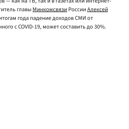
 — как на ТВ, так и в газетах или интернет-
титель главы
Минкомсвязи
России
Алексей
 итогам года падение доходов СМИ от
нного с COVID-19, может составить до 30%.