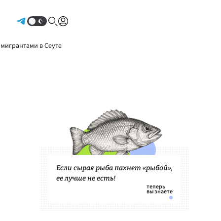
Авторизоваться
 мигрантами в Сеуте
Если сырая рыба пахнет «рыбой»,
ее лучше не есть!