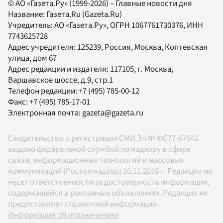
© АО «Газета.Ру» (1999-2026) – Главные новости дня
Название:
Газета.Ru
(Gazeta.Ru)
Учредитель:
АО «Газета.Ру»
, ОГРН 1067761730376, ИНН
7743625728
Адрес учредителя: 125239, Россия, Москва, Коптевская
улица, дом 67
Адрес редакции и издателя:
117105
, г.
Москва
,
Варшавское шоссе, д.9, стр.1
Телефон редакции:
+7 (495) 785-00-12
Факс:
+7 (495) 785-17-01
Электронная почта:
gazeta@gazeta.ru
Свидетельство о регистрации СМИ Эл № ФС77-67642
выдано федеральной службой по надзору в сфере
связи, информационных технологий и массовых
коммуникаций (Роскомнадзор) 10.11.2016 г. Редакция не
несет ответственности за достоверность информации,
содержащейся в рекламных объявлениях. Редакция не
предоставляет справочной информации.
Информация об ограничениях