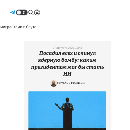
Авторизоваться
 мигрантами в Сеуте
07 августа 2026, 10:43
Посадил всех и скинул
ядерную бомбу: каким
президентом мог бы стать
ИИ
Виталий Рюмшин