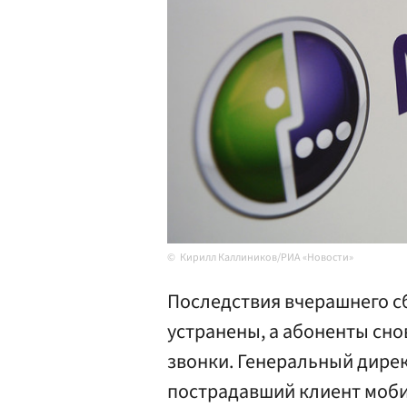
Кирилл Каллиников/РИА «Новости»
Последствия вчерашнего с
устранены, а абоненты сн
звонки. Генеральный дире
пострадавший клиент моби