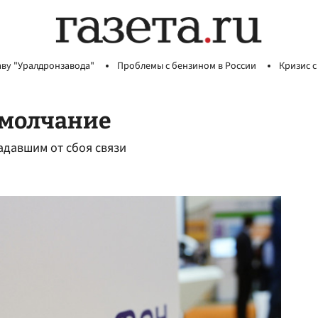
аву "Уралдронзавода"
Проблемы с бензином в России
Кризис с
 молчание
адавшим от сбоя связи