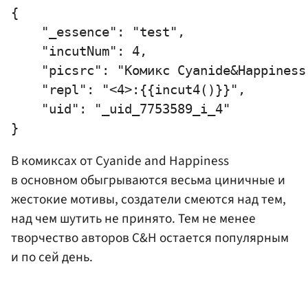
{

    "_essence": "test",

    "incutNum": 4,

    "picsrc": "Комикс Cyanide&Happiness"
    "repl": "<4>:{{incut4()}}",

    "uid": "_uid_7753589_i_4"

В комиксах от Cyanide and Happiness
в основном обыгрываются весьма циничные и
жестокие мотивы, создатели смеются над тем,
над чем шутить не принято. Тем не менее
творчество авторов C&H остается популярным
и по сей день.