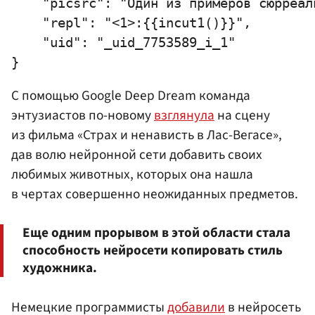
    "picsrc": "Один из примеров сюрреал
    "repl": "<1>:{{incut1()}}",

    "uid": "_uid_7753589_i_1"

С помощью Google Deep Dream команда
энтузиастов по-новому
взглянула
на сцену
из фильма «Страх и ненависть в Лас-Вегасе»,
дав волю нейронной сети добавить своих
любимых животных, которых она нашла
в чертах совершенно неожиданных предметов.
Еще одним прорывом в этой области стала
способность нейросети копировать стиль
художника.
Немецкие программисты
добавили
в нейросеть