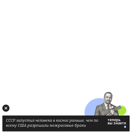
СССР запустил человека в космос раньше, чем по
всему США разрешили межрасовые браки