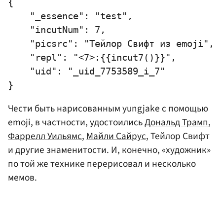
{

    "_essence": "test",

    "incutNum": 7,

    "picsrc": "Тейлор Свифт из emoji",

    "repl": "<7>:{{incut7()}}",

    "uid": "_uid_7753589_i_7"

Чести быть нарисованным yungjake с помощью
emoji, в частности, удостоились
Дональд Трамп
,
Фаррелл Уильямс
,
Майли Сайрус
, Тейлор Свифт
и другие знаменитости. И, конечно, «художник»
по той же технике перерисовал и несколько
мемов.