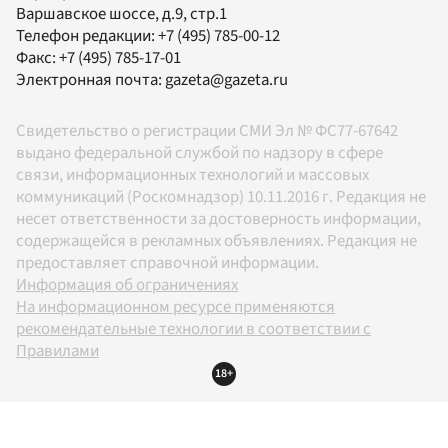
Варшавское шоссе, д.9, стр.1
Телефон редакции:
+7 (495) 785-00-12
Факс:
+7 (495) 785-17-01
Электронная почта:
gazeta@gazeta.ru
Свидетельство о регистрации СМИ Эл № ФС77-67642
выдано федеральной службой по надзору в сфере
связи, информационных технологий и массовых
коммуникаций (Роскомнадзор) 10.11.2016 г. Редакция не
несет ответственности за достоверность информации,
содержащейся в рекламных объявлениях. Редакция не
предоставляет справочной информации.
Информация об ограничениях
На информационном ресурсе применяются
рекомендательные технологии в соответствии с
Правилами
18+