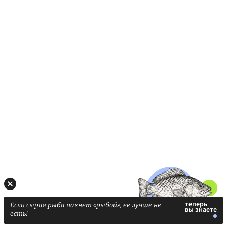
Если сырая рыба пахнет «рыбой», ее лучше не
есть!