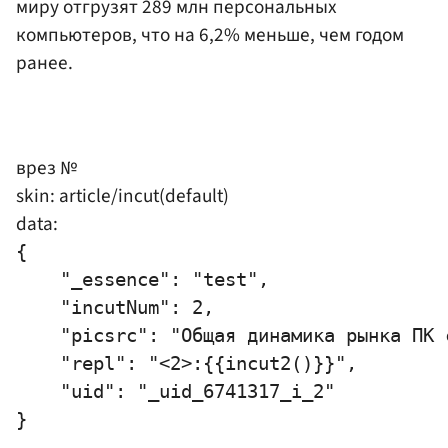
миру отгрузят 289 млн персональных
компьютеров, что на 6,2% меньше, чем годом
ранее.
врез №
skin: article/incut(default)
data:
{

    "_essence": "test",

    "incutNum": 2,

    "picsrc": "Общая динамика рынка ПК 
    "repl": "<2>:{{incut2()}}",

    "uid": "_uid_6741317_i_2"
