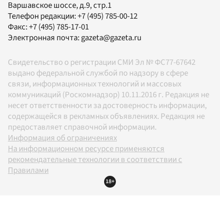
Варшавское шоссе, д.9, стр.1
Телефон редакции:
+7 (495) 785-00-12
Факс:
+7 (495) 785-17-01
Электронная почта:
gazeta@gazeta.ru
Свидетельство о регистрации СМИ Эл № ФС77-67642
выдано федеральной службой по надзору в сфере
связи, информационных технологий и массовых
коммуникаций (Роскомнадзор) 10.11.2016 г. Редакция не
несет ответственности за достоверность информации,
содержащейся в рекламных объявлениях. Редакция не
предоставляет справочной информации.
Информация об ограничениях
На информационном ресурсе применяются
рекомендательные технологии в соответствии с
Правилами
18+