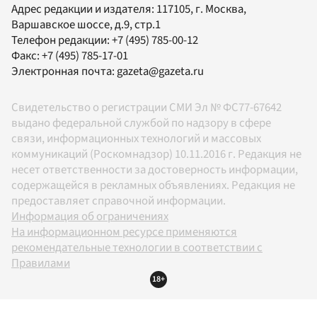
Адрес редакции и издателя:
117105
, г.
Москва
,
Варшавское шоссе, д.9, стр.1
Телефон редакции:
+7 (495) 785-00-12
Факс:
+7 (495) 785-17-01
Электронная почта:
gazeta@gazeta.ru
Свидетельство о регистрации СМИ Эл № ФС77-67642
выдано федеральной службой по надзору в сфере
связи, информационных технологий и массовых
коммуникаций (Роскомнадзор) 10.11.2016 г. Редакция не
несет ответственности за достоверность информации,
содержащейся в рекламных объявлениях. Редакция не
предоставляет справочной информации.
Информация об ограничениях
На информационном ресурсе применяются
рекомендательные технологии в соответствии с
Правилами
18+