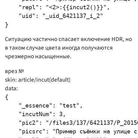
    "repl": "<2>:{{incut2()}}",

    "uid": "_uid_6421137_i_2"

Ситуацию частично спасает включение HDR, но
в таком случае цвета иногда получаются
чрезмерно насыщенные.
врез №
skin: article/incut(default)
data:
{

    "_essence": "test",

    "incutNum": 3,

    "pic2": "/files3/137/6421137/P_2015
    "picsrc": "Пример съёмки на улице с 