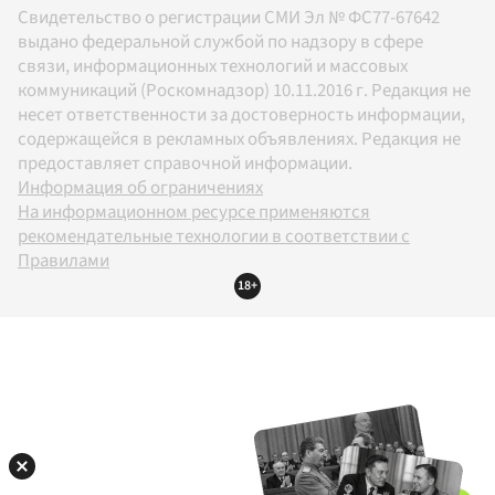
Свидетельство о регистрации СМИ Эл № ФС77-67642
выдано федеральной службой по надзору в сфере
связи, информационных технологий и массовых
коммуникаций (Роскомнадзор) 10.11.2016 г. Редакция не
несет ответственности за достоверность информации,
содержащейся в рекламных объявлениях. Редакция не
предоставляет справочной информации.
Информация об ограничениях
На информационном ресурсе применяются
рекомендательные технологии в соответствии с
Правилами
18+