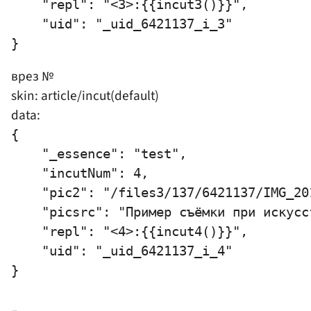
    "repl": "<3>:{{incut3()}}",

    "uid": "_uid_6421137_i_3"

врез №
skin: article/incut(default)
data:
{

    "_essence": "test",

    "incutNum": 4,

    "pic2": "/files3/137/6421137/IMG_20
    "picsrc": "Пример съёмки при искусс
    "repl": "<4>:{{incut4()}}",

    "uid": "_uid_6421137_i_4"
