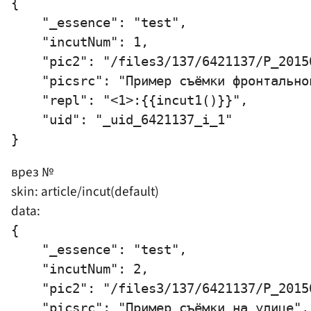
{

    "_essence": "test",

    "incutNum": 1,

    "pic2": "/files3/137/6421137/P_2015
    "picsrc": "Пример съёмки фронтальной
    "repl": "<1>:{{incut1()}}",

    "uid": "_uid_6421137_i_1"

врез №
skin: article/incut(default)
data:
{

    "_essence": "test",

    "incutNum": 2,

    "pic2": "/files3/137/6421137/P_2015
    "picsrc": "Пример съёмки на улице",
