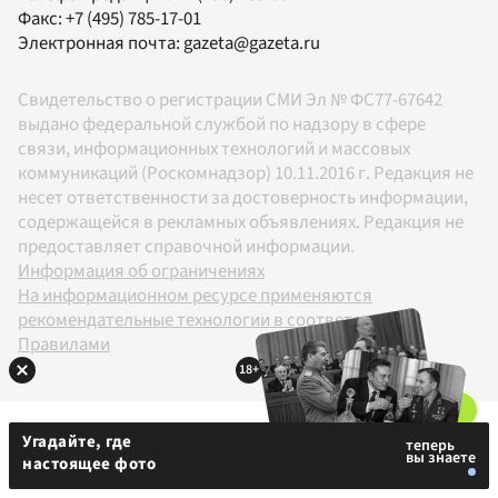
Факс:
+7 (495) 785-17-01
Электронная почта:
gazeta@gazeta.ru
Свидетельство о регистрации СМИ Эл № ФС77-67642
выдано федеральной службой по надзору в сфере
связи, информационных технологий и массовых
коммуникаций (Роскомнадзор) 10.11.2016 г. Редакция не
несет ответственности за достоверность информации,
содержащейся в рекламных объявлениях. Редакция не
предоставляет справочной информации.
Информация об ограничениях
На информационном ресурсе применяются
рекомендательные технологии в соответствии с
Правилами
18+
Угадайте, где
настоящее фото