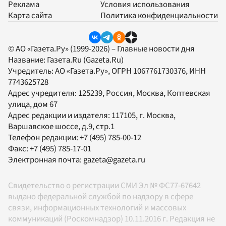
Реклама
Условия использования
Карта сайта
Политика конфиденциальности
© АО «Газета.Ру» (1999-2026) – Главные новости дня
Название:
Газета.Ru
(Gazeta.Ru)
Учредитель:
АО «Газета.Ру»
, ОГРН 1067761730376, ИНН
7743625728
Адрес учредителя: 125239, Россия, Москва, Коптевская
улица, дом 67
Адрес редакции и издателя:
117105
, г.
Москва
,
Варшавское шоссе, д.9, стр.1
Телефон редакции:
+7 (495) 785-00-12
Факс:
+7 (495) 785-17-01
Электронная почта:
gazeta@gazeta.ru
Свидетельство о регистрации СМИ Эл № ФС77-67642
выдано федеральной службой по надзору в сфере
связи, информационных технологий и массовых
коммуникаций (Роскомнадзор) 10.11.2016 г. Редакция не