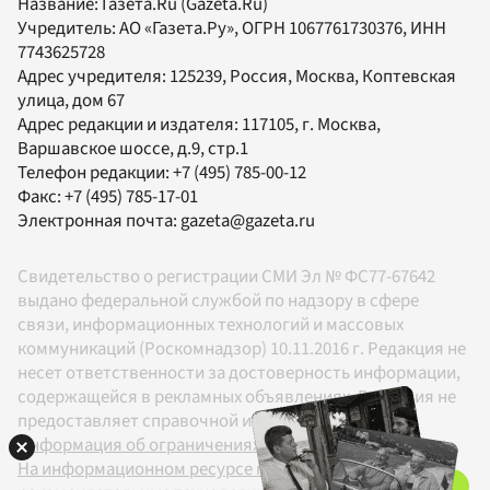
Название:
Газета.Ru
(Gazeta.Ru)
Учредитель:
АО «Газета.Ру»
, ОГРН 1067761730376, ИНН
7743625728
Адрес учредителя: 125239, Россия, Москва, Коптевская
улица, дом 67
Адрес редакции и издателя:
117105
, г.
Москва
,
Варшавское шоссе, д.9, стр.1
Телефон редакции:
+7 (495) 785-00-12
Факс:
+7 (495) 785-17-01
Электронная почта:
gazeta@gazeta.ru
Свидетельство о регистрации СМИ Эл № ФС77-67642
выдано федеральной службой по надзору в сфере
связи, информационных технологий и массовых
коммуникаций (Роскомнадзор) 10.11.2016 г. Редакция не
несет ответственности за достоверность информации,
содержащейся в рекламных объявлениях. Редакция не
предоставляет справочной информации.
Информация об ограничениях
На информационном ресурсе применяются