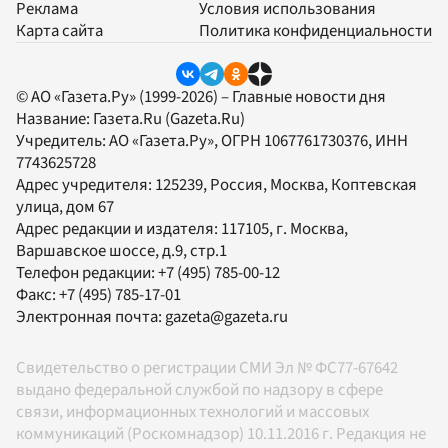
Реклама
Условия использования
Карта сайта
Политика конфиденциальности
© АО «Газета.Ру» (1999-2026) – Главные новости дня
Название:
Газета.Ru
(Gazeta.Ru)
Учредитель:
АО «Газета.Ру»
, ОГРН 1067761730376, ИНН
7743625728
Адрес учредителя: 125239, Россия, Москва, Коптевская
улица, дом 67
Адрес редакции и издателя:
117105
, г.
Москва
,
Варшавское шоссе, д.9, стр.1
Телефон редакции:
+7 (495) 785-00-12
Факс:
+7 (495) 785-17-01
Электронная почта:
gazeta@gazeta.ru
Свидетельство о регистрации СМИ Эл № ФС77-67642
выдано федеральной службой по надзору в сфере
связи, информационных технологий и массовых
коммуникаций (Роскомнадзор) 10.11.2016 г. Редакция не