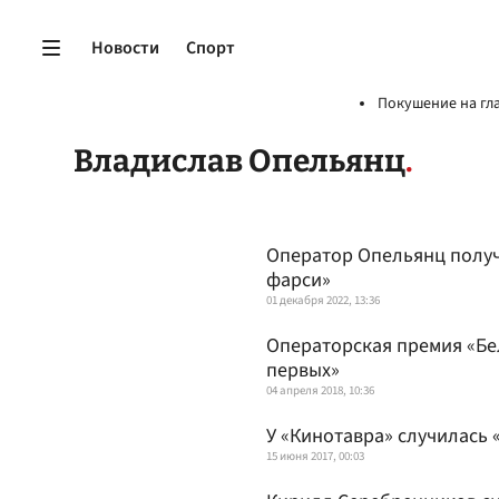
Новости
Спорт
Покушение на гл
Владислав Опельянц
Оператор Опельянц получ
фарси»
01 декабря 2022, 13:36
Операторская премия «Бе
первых»
04 апреля 2018, 10:36
У «Кинотавра» случилась 
15 июня 2017, 00:03