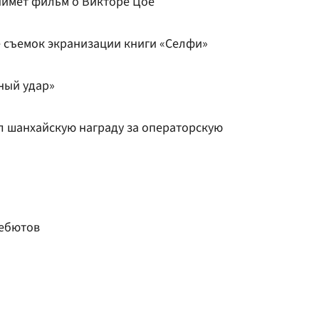
имет фильм о Викторе Цое
 съемок экранизации книги «Селфи»
ный удар»
 шанхайскую награду за операторскую
дебютов