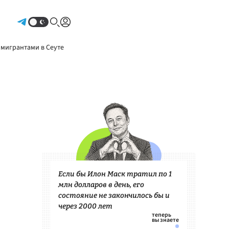
Авторизоваться
 мигрантами в Сеуте
Если бы Илон Маск тратил по 1
млн долларов в день, его
состояние не закончилось бы и
через 2000 лет