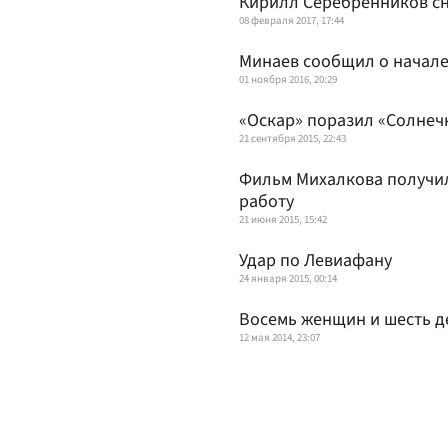
Кирилл Серебренников сн
08 февраля 2017, 17:44
Минаев сообщил о начале
01 ноября 2016, 20:29
«Оскар» поразил «Солнеч
21 сентября 2015, 22:43
Фильм Михалкова получил
работу
21 июня 2015, 15:42
Удар по Левиафану
24 января 2015, 00:14
Восемь женщин и шесть 
12 мая 2014, 23:07