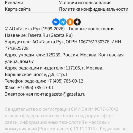
Реклама
Условия использования
Карта сайта
Политика конфиденциальности
© АО «Газета.Ру» (1999-2026) – Главные новости дня
Название:
Газета.Ru
(Gazeta.Ru)
Учредитель:
АО «Газета.Ру»
, ОГРН 1067761730376, ИНН
7743625728
Адрес учредителя: 125239, Россия, Москва, Коптевская
улица, дом 67
Адрес редакции и издателя:
117105
, г.
Москва
,
Варшавское шоссе, д.9, стр.1
Телефон редакции:
+7 (495) 785-00-12
Факс:
+7 (495) 785-17-01
Электронная почта:
gazeta@gazeta.ru
Свидетельство о регистрации СМИ Эл № ФС77-67642
выдано федеральной службой по надзору в сфере
связи, информационных технологий и массовых
коммуникаций (Роскомнадзор) 10.11.2016 г. Редакция не