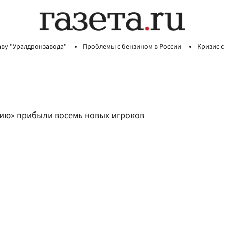
аву "Уралдронзавода"
Проблемы с бензином в России
Кризис с
гию» прибыли восемь новых игроков