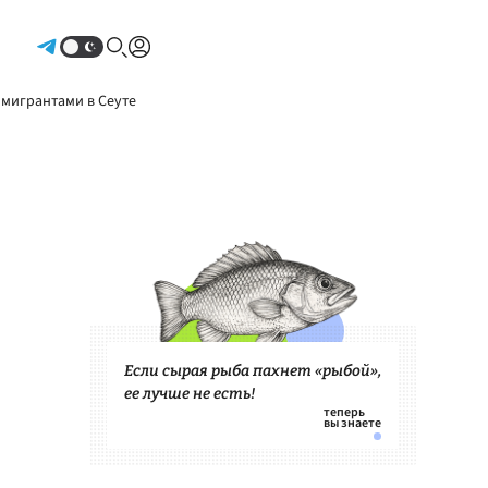
Авторизоваться
 мигрантами в Сеуте
Если сырая рыба пахнет «рыбой»,
ее лучше не есть!