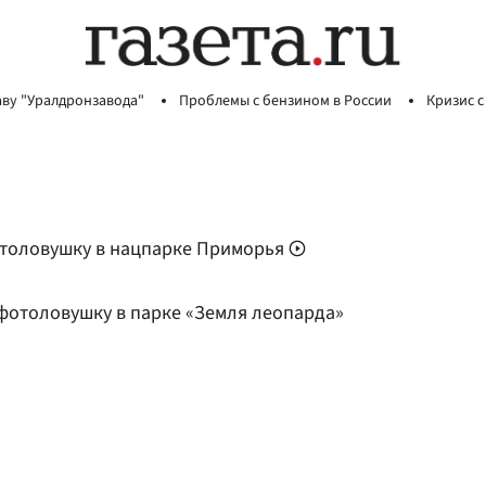
аву "Уралдронзавода"
Проблемы с бензином в России
Кризис с
отоловушку в нацпарке Приморья
фотоловушку в парке «Земля леопарда»