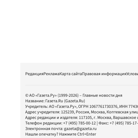
Редакция
Реклама
Карта сайта
Правовая информация
Услов
© АО «Газета.Ру» (1999-2026) – Главные новости дня
Название:
Газета.Ru
(Gazeta.Ru)
Учредитель:
АО «Газета.Ру»
, ОГРН 1067761730376, ИНН 7743
Адрес учредителя: 125239, Россия, Москва, Коптевская улиц
Адрес редакции и издателя:
117105
, г.
Москва
,
Варшавское шо
Телефон редакции:
+7 (495) 785-00-12
| Факс:
+7 (495) 785-17
Электронная почта:
gazeta@gazeta.ru
Нашли опечатку? Нажмите Ctrl+Enter