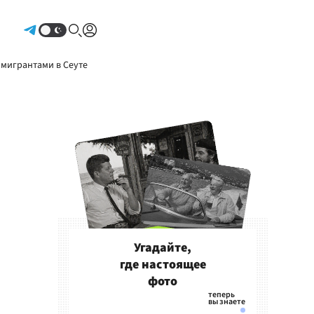
Авторизоваться
 мигрантами в Сеуте
Угадайте,
где настоящее
фото