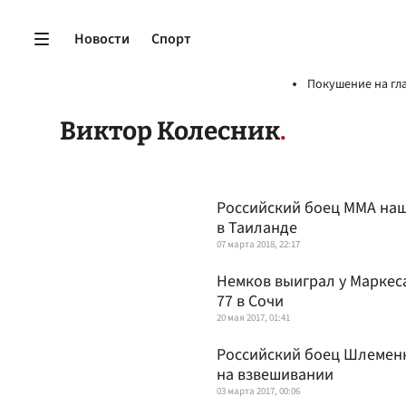
Новости
Спорт
Покушение на гл
Виктор Колесник
Российский боец ММА наш
в Таиланде
07 марта 2018, 22:17
Немков выиграл у Маркес
77 в Сочи
20 мая 2017, 01:41
Российский боец Шлеменк
на взвешивании
03 марта 2017, 00:06