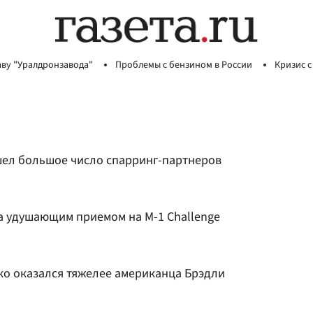
аву "Уралдронзавода"
Проблемы с бензином в России
Кризис с
ел большое число спарринг-партнеров
а удушающим приемом на M-1 Challenge
о оказался тяжелее американца Брэдли