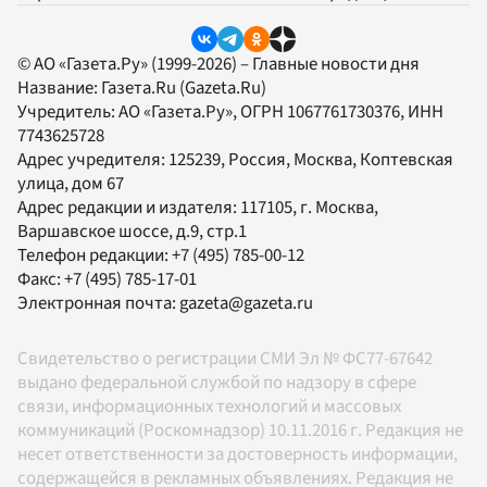
© АО «Газета.Ру» (1999-2026) – Главные новости дня
Название:
Газета.Ru
(Gazeta.Ru)
Учредитель:
АО «Газета.Ру»
, ОГРН 1067761730376, ИНН
7743625728
Адрес учредителя: 125239, Россия, Москва, Коптевская
улица, дом 67
Адрес редакции и издателя:
117105
, г.
Москва
,
Варшавское шоссе, д.9, стр.1
Телефон редакции:
+7 (495) 785-00-12
Факс:
+7 (495) 785-17-01
Электронная почта:
gazeta@gazeta.ru
Свидетельство о регистрации СМИ Эл № ФС77-67642
выдано федеральной службой по надзору в сфере
связи, информационных технологий и массовых
коммуникаций (Роскомнадзор) 10.11.2016 г. Редакция не
несет ответственности за достоверность информации,
содержащейся в рекламных объявлениях. Редакция не