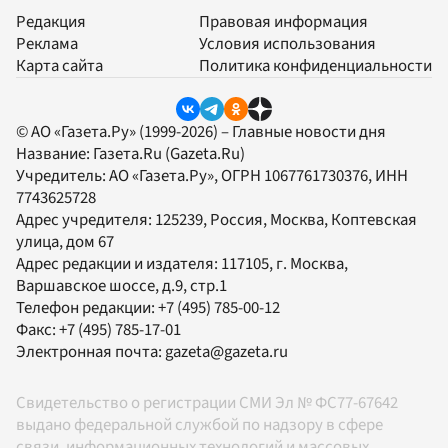
Редакция
Правовая информация
Реклама
Условия использования
Карта сайта
Политика конфиденциальности
© АО «Газета.Ру» (1999-2026) – Главные новости дня
Название:
Газета.Ru
(Gazeta.Ru)
Учредитель:
АО «Газета.Ру»
, ОГРН 1067761730376, ИНН
7743625728
Адрес учредителя: 125239, Россия, Москва, Коптевская
улица, дом 67
Адрес редакции и издателя:
117105
, г.
Москва
,
Варшавское шоссе, д.9, стр.1
Телефон редакции:
+7 (495) 785-00-12
Факс:
+7 (495) 785-17-01
Электронная почта:
gazeta@gazeta.ru
Свидетельство о регистрации СМИ Эл № ФС77-67642
выдано федеральной службой по надзору в сфере
связи, информационных технологий и массовых