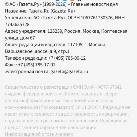
© АО «Газета.Ру» (1999-2026) – Главные новости дня
Название:
Газета.Ru
(Gazeta.Ru)
Учредитель:
АО «Газета.Ру»
, ОГРН 1067761730376, ИНН
7743625728
Адрес учредителя: 125239, Россия, Москва, Коптевская
улица, дом 67
Адрес редакции и издателя:
117105
, г.
Москва
,
Варшавское шоссе, д.9, стр.1
Телефон редакции:
+7 (495) 785-00-12
Факс:
+7 (495) 785-17-01
Электронная почта:
gazeta@gazeta.ru
Свидетельство о регистрации СМИ Эл № ФС77-67642
выдано федеральной службой по надзору в сфере
связи, информационных технологий и массовых
коммуникаций (Роскомнадзор) 10.11.2016 г. Редакция не
несет ответственности за достоверность информации,
содержащейся в рекламных объявлениях. Редакция не
предоставляет справочной информации.
Информация об ограничениях