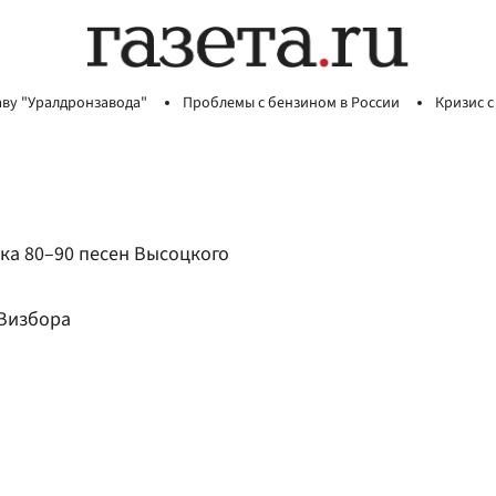
аву "Уралдронзавода"
Проблемы с бензином в России
Кризис с
дка 80–90 песен Высоцкого
 Визбора