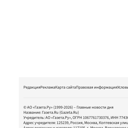
Редакция
Реклама
Карта сайта
Правовая информация
Услов
© АО «Газета.Ру» (1999-2026) – Главные новости дня
Название:
Газета.Ru
(Gazeta.Ru)
Учредитель:
АО «Газета.Ру»
, ОГРН 1067761730376, ИНН 7743
Адрес учредителя: 125239, Россия, Москва, Коптевская улиц
Адрес редакции и издателя:
117105
, г.
Москва
,
Варшавское шо