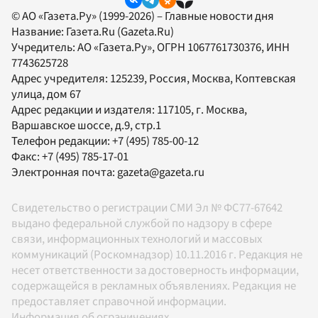
© АО «Газета.Ру» (1999-2026) – Главные новости дня
Название:
Газета.Ru
(Gazeta.Ru)
Учредитель:
АО «Газета.Ру»
, ОГРН 1067761730376, ИНН
7743625728
Адрес учредителя: 125239, Россия, Москва, Коптевская
улица, дом 67
Адрес редакции и издателя:
117105
, г.
Москва
,
Варшавское шоссе, д.9, стр.1
Телефон редакции:
+7 (495) 785-00-12
Факс:
+7 (495) 785-17-01
Электронная почта:
gazeta@gazeta.ru
Свидетельство о регистрации СМИ Эл № ФС77-67642
выдано федеральной службой по надзору в сфере
связи, информационных технологий и массовых
коммуникаций (Роскомнадзор) 10.11.2016 г. Редакция не
несет ответственности за достоверность информации,
содержащейся в рекламных объявлениях. Редакция не
предоставляет справочной информации.
Информация об ограничениях