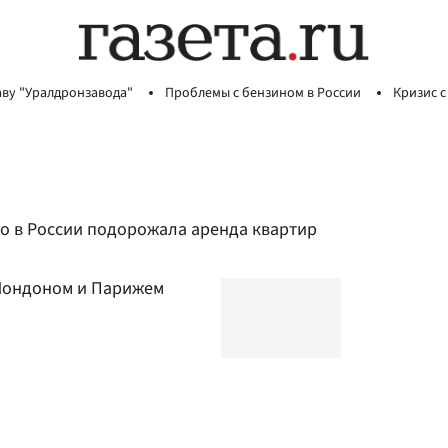
аву "Уралдронзавода"
Проблемы с бензином в России
Кризис с
ко в России подорожала аренда квартир
 Лондоном и Парижем