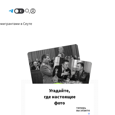
Авторизоваться
 мигрантами в Сеуте
Угадайте,
где настоящее
фото