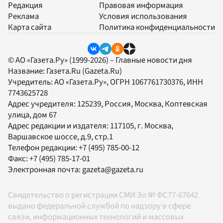
Редакция
Правовая информация
Реклама
Условия использования
Карта сайта
Политика конфиденциальности
© АО «Газета.Ру» (1999-2026) – Главные новости дня
Название:
Газета.Ru
(Gazeta.Ru)
Учредитель:
АО «Газета.Ру»
, ОГРН 1067761730376, ИНН
7743625728
Адрес учредителя: 125239, Россия, Москва, Коптевская
улица, дом 67
Адрес редакции и издателя:
117105
, г.
Москва
,
Варшавское шоссе, д.9, стр.1
Телефон редакции:
+7 (495) 785-00-12
Факс:
+7 (495) 785-17-01
Электронная почта:
gazeta@gazeta.ru
Свидетельство о регистрации СМИ Эл № ФС77-67642
выдано федеральной службой по надзору в сфере
связи, информационных технологий и массовых