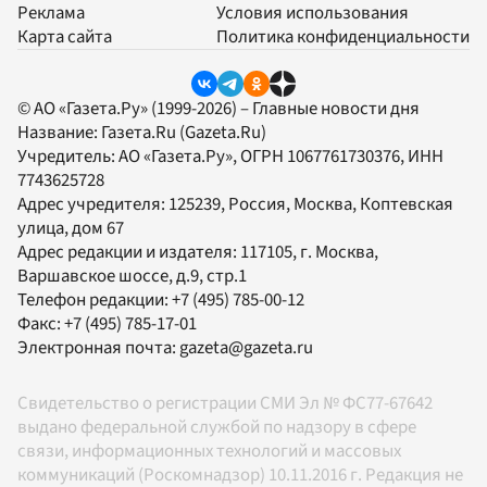
Реклама
Условия использования
Карта сайта
Политика конфиденциальности
© АО «Газета.Ру» (1999-2026) – Главные новости дня
Название:
Газета.Ru
(Gazeta.Ru)
Учредитель:
АО «Газета.Ру»
, ОГРН 1067761730376, ИНН
7743625728
Адрес учредителя: 125239, Россия, Москва, Коптевская
улица, дом 67
Адрес редакции и издателя:
117105
, г.
Москва
,
Варшавское шоссе, д.9, стр.1
Телефон редакции:
+7 (495) 785-00-12
Факс:
+7 (495) 785-17-01
Электронная почта:
gazeta@gazeta.ru
Свидетельство о регистрации СМИ Эл № ФС77-67642
выдано федеральной службой по надзору в сфере
связи, информационных технологий и массовых
коммуникаций (Роскомнадзор) 10.11.2016 г. Редакция не