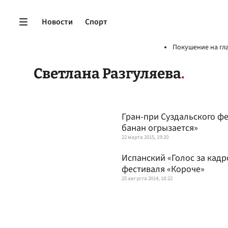
Новости
Спорт
Покушение на гл
Светлана Разгуляева
Гран-при Суздальского ф
банан огрызается»
22 марта 2015, 19:20
Испанский «Голос за кадр
фестиваля «Короче»
25 августа 2014, 18:22