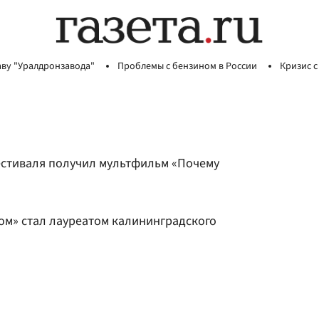
аву "Уралдронзавода"
Проблемы с бензином в России
Кризис с
естиваля получил мультфильм «Почему
ом» стал лауреатом калининградского