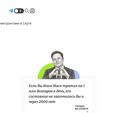
Авторизоваться
 мигрантами в Сеуте
Если бы Илон Маск тратил по 1
млн долларов в день, его
состояние не закончилось бы и
через 2000 лет