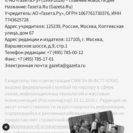
© АО «Газета.Ру» (1999-2026) – Главные новости дня
Название:
Газета.Ru
(Gazeta.Ru)
Учредитель:
АО «Газета.Ру»
, ОГРН 1067761730376, ИНН
7743625728
Адрес учредителя: 125239, Россия, Москва, Коптевская
улица, дом 67
Адрес редакции и издателя:
117105
, г.
Москва
,
Варшавское шоссе, д.9, стр.1
Телефон редакции:
+7 (495) 785-00-12
Факс:
+7 (495) 785-17-01
Электронная почта:
gazeta@gazeta.ru
Свидетельство о регистрации СМИ Эл № ФС77-67642
выдано федеральной службой по надзору в сфере
связи, информационных технологий и массовых
коммуникаций (Роскомнадзор) 10.11.2016 г. Редакция не
несет ответственности за достоверность информации,
содержащейся в рекламных объявлениях. Редакция не
предоставляет справочной информации.
Информация об ограничениях
На информационном ресурсе применяются