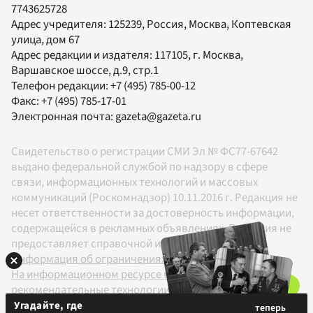
7743625728
Адрес учредителя: 125239, Россия, Москва, Коптевская
улица, дом 67
Адрес редакции и издателя:
117105
, г.
Москва
,
Варшавское шоссе, д.9, стр.1
Телефон редакции:
+7 (495) 785-00-12
Факс:
+7 (495) 785-17-01
Электронная почта:
gazeta@gazeta.ru
Свидетельство о регистрации СМИ Эл № ФС77-67642
выдано федеральной службой по надзору в сфере
связи, информационных технологий и массовых
коммуникаций (Роскомнадзор) 10.11.2016 г. Редакция не
несет ответственности за достоверность информации,
содержащейся в рекламных объявлениях. Редакция не
предоставляет справочной информации.
Информация об ограничениях
На информационном ресурсе применяются
рекомендательные технологии в соответствии с
Правилами
Угадайте, где