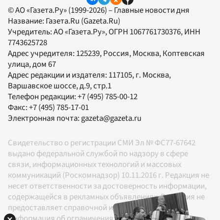
© АО «Газета.Ру» (1999-2026) – Главные новости дня
Название:
Газета.Ru
(Gazeta.Ru)
Учредитель:
АО «Газета.Ру»
, ОГРН 1067761730376, ИНН
7743625728
Адрес учредителя: 125239, Россия, Москва, Коптевская
улица, дом 67
Адрес редакции и издателя:
117105
, г.
Москва
,
Варшавское шоссе, д.9, стр.1
Телефон редакции:
+7 (495) 785-00-12
Факс:
+7 (495) 785-17-01
Электронная почта:
gazeta@gazeta.ru
Свидетельство о регистрации СМИ Эл № ФС77-67642
выдано федеральной службой по надзору в сфере
связи, информационных технологий и массовых
коммуникаций (Роскомнадзор) 10.11.2016 г. Редакция не
несет ответственности за достоверность информации,
содержащейся в рекламных объявлениях. Редакция не
предоставляет справочной информации.
Информация об ограничениях