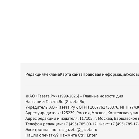
Редакция
Реклама
Карта сайта
Правовая информация
Услов
© АО «Газета.Ру» (1999-2026) – Главные новости дня
Название:
Газета.Ru
(Gazeta.Ru)
Учредитель:
АО «Газета.Ру»
, ОГРН 1067761730376, ИНН 7743
Адрес учредителя: 125239, Россия, Москва, Коптевская улиц
Адрес редакции и издателя:
117105
, г.
Москва
,
Варшавское шо
Телефон редакции:
+7 (495) 785-00-12
| Факс:
+7 (495) 785-17
Электронная почта:
gazeta@gazeta.ru
Нашли опечатку? Нажмите Ctrl+Enter