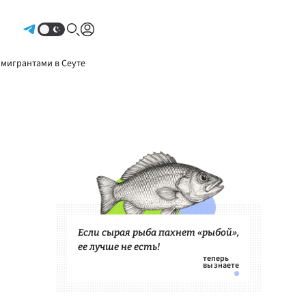
Авторизоваться
 мигрантами в Сеуте
Если сырая рыба пахнет «рыбой»,
ее лучше не есть!