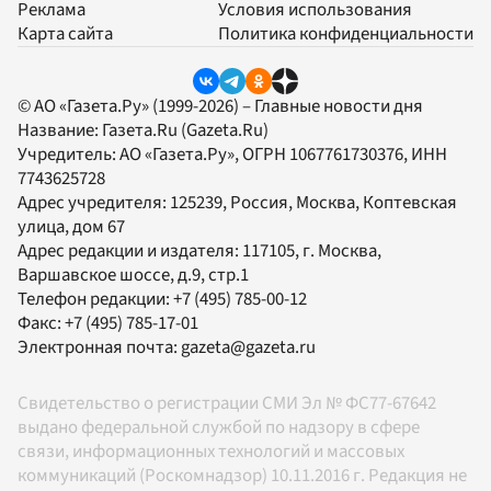
Реклама
Условия использования
Карта сайта
Политика конфиденциальности
© АО «Газета.Ру» (1999-2026) – Главные новости дня
Название:
Газета.Ru
(Gazeta.Ru)
Учредитель:
АО «Газета.Ру»
, ОГРН 1067761730376, ИНН
7743625728
Адрес учредителя: 125239, Россия, Москва, Коптевская
улица, дом 67
Адрес редакции и издателя:
117105
, г.
Москва
,
Варшавское шоссе, д.9, стр.1
Телефон редакции:
+7 (495) 785-00-12
Факс:
+7 (495) 785-17-01
Электронная почта:
gazeta@gazeta.ru
Свидетельство о регистрации СМИ Эл № ФС77-67642
выдано федеральной службой по надзору в сфере
связи, информационных технологий и массовых
коммуникаций (Роскомнадзор) 10.11.2016 г. Редакция не