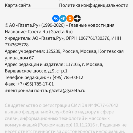
Карта сайта
Политика конфиденциальности
© АО «Газета.Ру» (1999-2026) – Главные новости дня
Название:
Газета.Ru
(Gazeta.Ru)
Учредитель:
АО «Газета.Ру»
, ОГРН 1067761730376, ИНН
7743625728
Адрес учредителя: 125239, Россия, Москва, Коптевская
улица, дом 67
Адрес редакции и издателя:
117105
, г.
Москва
,
Варшавское шоссе, д.9, стр.1
Телефон редакции:
+7 (495) 785-00-12
Факс:
+7 (495) 785-17-01
Электронная почта:
gazeta@gazeta.ru
Свидетельство о регистрации СМИ Эл № ФС77-67642
выдано федеральной службой по надзору в сфере
связи, информационных технологий и массовых
коммуникаций (Роскомнадзор) 10.11.2016 г. Редакция не
несет ответственности за достоверность информации,