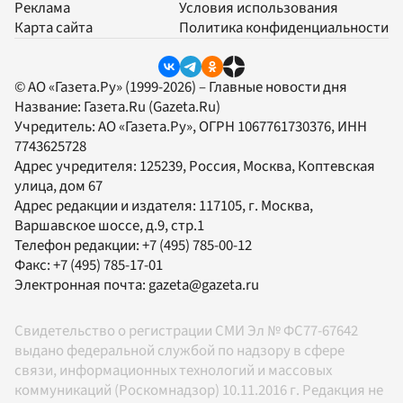
Реклама
Условия использования
Карта сайта
Политика конфиденциальности
© АО «Газета.Ру» (1999-2026) – Главные новости дня
Название:
Газета.Ru
(Gazeta.Ru)
Учредитель:
АО «Газета.Ру»
, ОГРН 1067761730376, ИНН
7743625728
Адрес учредителя: 125239, Россия, Москва, Коптевская
улица, дом 67
Адрес редакции и издателя:
117105
, г.
Москва
,
Варшавское шоссе, д.9, стр.1
Телефон редакции:
+7 (495) 785-00-12
Факс:
+7 (495) 785-17-01
Электронная почта:
gazeta@gazeta.ru
Свидетельство о регистрации СМИ Эл № ФС77-67642
выдано федеральной службой по надзору в сфере
связи, информационных технологий и массовых
коммуникаций (Роскомнадзор) 10.11.2016 г. Редакция не