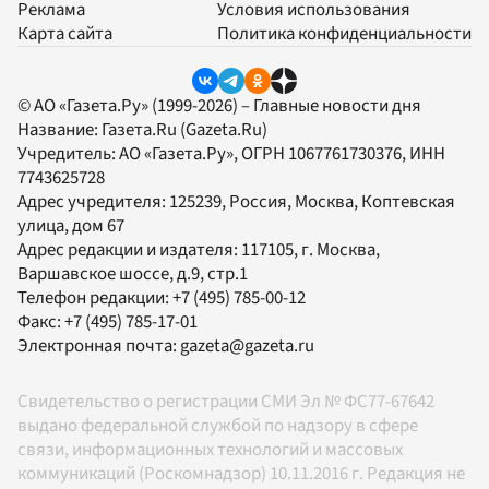
Реклама
Условия использования
Карта сайта
Политика конфиденциальности
© АО «Газета.Ру» (1999-2026) – Главные новости дня
Название:
Газета.Ru
(Gazeta.Ru)
Учредитель:
АО «Газета.Ру»
, ОГРН 1067761730376, ИНН
7743625728
Адрес учредителя: 125239, Россия, Москва, Коптевская
улица, дом 67
Адрес редакции и издателя:
117105
, г.
Москва
,
Варшавское шоссе, д.9, стр.1
Телефон редакции:
+7 (495) 785-00-12
Факс:
+7 (495) 785-17-01
Электронная почта:
gazeta@gazeta.ru
Свидетельство о регистрации СМИ Эл № ФС77-67642
выдано федеральной службой по надзору в сфере
связи, информационных технологий и массовых
коммуникаций (Роскомнадзор) 10.11.2016 г. Редакция не