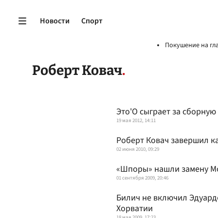
Новости
Спорт
Покушение на гл
Роберт Ковач
Это'О сыграет за сборную
19 мая 2012, 14:11
Роберт Ковач завершил к
02 июня 2010, 09:29
«Шпоры» нашли замену М
01 сентября 2009, 20:46
Билич не включил Эдуард
Хорватии
18 мая 2009, 17:23