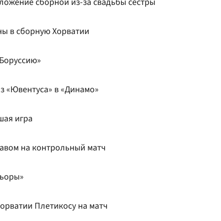
ложение сборной из-за свадьбы сестры
ны в сборную Хорватии
«Боруссию»
з «Ювентуса» в «Динамо»
шая игра
тавом на контрольный матч
ньоры»
Хорватии Плетикосу на матч