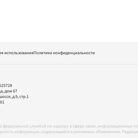
ия использования
Политика конфиденциальности
625728
а, дом 67
ссе, д.9, стр.1
-01
но федеральной службой по надзору в сфере связи, информационных т
товерность информации, содержащейся в рекламных объявлениях. Редак