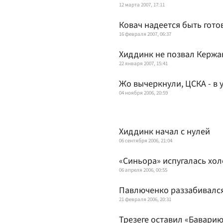
12 марта 2007, 17:11
Ковач надеется быть гото
16 февраля 2007, 06:37
Хиддинк не позвал Кержа
22 января 2007, 15:41
Жо вычеркнули, ЦСКА - в 
04 ноября 2006, 20:59
Хиддинк начал с нулей
06 сентября 2006, 21:04
«Синьора» испугалась хо
06 апреля 2006, 00:55
Павлюченко раззабивался
21 февраля 2006, 20:31
Трезеге оставил «Бавари