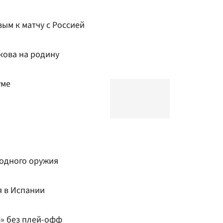
вым к матчу с Россией
кова на родину
уме
лодного оружия
 в Испании
ю» без плей-офф