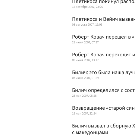
Плетикоса покинул распо
15 октября 2007, 23:26
Плетикоса и Вейич вызва
08 августа 2007, 15:06
Роберт Ковач перешел в 
21 июня 2007, 07:37
Роберт Ковач переходит и
09 июня 2007, 13:17
Билич: это была наша луч
07 июня 2007, 01:59
Билич определился с сос
23 мая 2007, 05:58
Возвращение «старой си
19 мая 2007, 22:54
Билич вызвал в сборную 
с македонцами