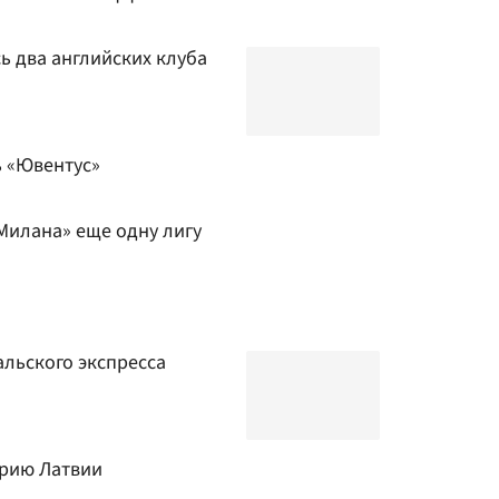
ь два английских клуба
ь «Ювентус»
Милана» еще одну лигу
альского экспресса
орию Латвии