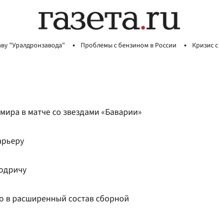
аву "Уралдронзавода"
Проблемы с бензином в России
Кризис с
 мира в матче со звездами «Баварии»
арьеру
одричу
о в расширенный состав сборной