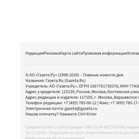
Редакция
Реклама
Карта сайта
Правовая информация
Услов
© АО «Газета.Ру» (1999-2026) – Главные новости дня
Название:
Газета.Ru
(Gazeta.Ru)
Учредитель:
АО «Газета.Ру»
, ОГРН 1067761730376, ИНН 7743
Адрес учредителя: 125239, Россия, Москва, Коптевская улиц
Адрес редакции и издателя:
117105
, г.
Москва
,
Варшавское шо
Телефон редакции:
+7 (495) 785-00-12
| Факс:
+7 (495) 785-17
Электронная почта:
gazeta@gazeta.ru
Нашли опечатку? Нажмите Ctrl+Enter
Свидетельство о регистрации СМИ Эл № ФС77-67642 выда
10.11.2016 г. Редакция не несет ответственности за дос
Информация об ограничениях