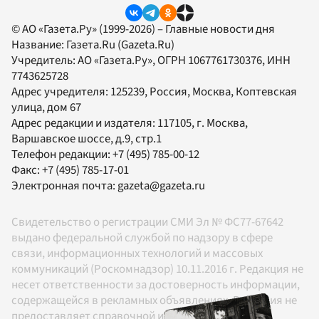
© АО «Газета.Ру» (1999-2026) – Главные новости дня
Название:
Газета.Ru
(Gazeta.Ru)
Учредитель:
АО «Газета.Ру»
, ОГРН 1067761730376, ИНН
7743625728
Адрес учредителя: 125239, Россия, Москва, Коптевская
улица, дом 67
Адрес редакции и издателя:
117105
, г.
Москва
,
Варшавское шоссе, д.9, стр.1
Телефон редакции:
+7 (495) 785-00-12
Факс:
+7 (495) 785-17-01
Электронная почта:
gazeta@gazeta.ru
Свидетельство о регистрации СМИ Эл № ФС77-67642
выдано федеральной службой по надзору в сфере
связи, информационных технологий и массовых
коммуникаций (Роскомнадзор) 10.11.2016 г. Редакция не
несет ответственности за достоверность информации,
содержащейся в рекламных объявлениях. Редакция не
предоставляет справочной информации.