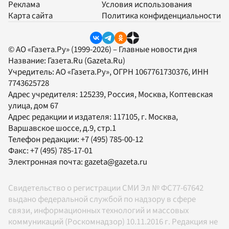
Реклама
Условия использования
Карта сайта
Политика конфиденциальности
© АО «Газета.Ру» (1999-2026) – Главные новости дня
Название:
Газета.Ru
(Gazeta.Ru)
Учредитель:
АО «Газета.Ру»
, ОГРН 1067761730376, ИНН
7743625728
Адрес учредителя: 125239, Россия, Москва, Коптевская
улица, дом 67
Адрес редакции и издателя:
117105
, г.
Москва
,
Варшавское шоссе, д.9, стр.1
Телефон редакции:
+7 (495) 785-00-12
Факс:
+7 (495) 785-17-01
Электронная почта:
gazeta@gazeta.ru
Свидетельство о регистрации СМИ Эл № ФС77-67642
выдано федеральной службой по надзору в сфере
связи, информационных технологий и массовых
коммуникаций (Роскомнадзор) 10.11.2016 г. Редакция не