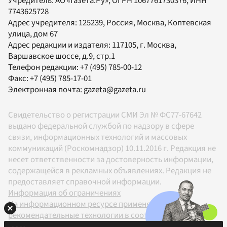
Учредитель:
АО «Газета.Ру»
, ОГРН 1067761730376, ИНН
7743625728
Адрес учредителя: 125239, Россия, Москва, Коптевская
улица, дом 67
Адрес редакции и издателя:
117105
, г.
Москва
,
Варшавское шоссе, д.9, стр.1
Телефон редакции:
+7 (495) 785-00-12
Факс:
+7 (495) 785-17-01
Электронная почта:
gazeta@gazeta.ru
Свидетельство о регистрации СМИ Эл № ФС77-67642
выдано федеральной службой по надзору в сфере
связи, информационных технологий и массовых
коммуникаций (Роскомнадзор) 10.11.2016 г. Редакция не
несет ответственности за достоверность информации,
содержащейся в рекламных объявлениях. Редакция не
предоставляет справочной информации.
Информация об ограничениях
На информационном ресурсе применяются
рекомендательные технологии в соответствии с
Правилами