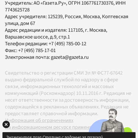
Учредитель:
АО «Газета.Ру»
, ОГРН 1067761730376, ИНН
7743625728
Адрес учредителя: 125239, Россия, Москва, Коптевская
улица, дом 67
Адрес редакции и издателя:
117105
, г.
Москва
,
Варшавское шоссе, д.9, стр.1
Телефон редакции:
+7 (495) 785-00-12
Факс:
+7 (495) 785-17-01
Электронная почта:
gazeta@gazeta.ru
Свидетельство о регистрации СМИ Эл № ФС77-67642
выдано федеральной службой по надзору в сфере
связи, информационных технологий и массовых
коммуникаций (Роскомнадзор) 10.11.2016 г. Редакция не
несет ответственности за достоверность информации,
содержащейся в рекламных объявлениях. Редакция не
предоставляет справочной информации.
Информация об ограничениях
На информационном ресурсе применяются
рекомендательные технологии в соответствии с
Знаменитая поза Сталина с ладонью за пазухой