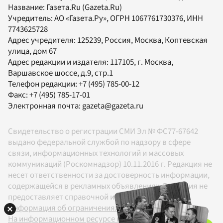
Название:
Газета.Ru
(Gazeta.Ru)
Учредитель:
АО «Газета.Ру»
, ОГРН 1067761730376, ИНН
7743625728
Адрес учредителя: 125239, Россия, Москва, Коптевская
улица, дом 67
Адрес редакции и издателя:
117105
, г.
Москва
,
Варшавское шоссе, д.9, стр.1
Телефон редакции:
+7 (495) 785-00-12
Факс:
+7 (495) 785-17-01
Электронная почта:
gazeta@gazeta.ru
Свидетельство о регистрации СМИ Эл № ФС77-67642
выдано федеральной службой по надзору в сфере
связи, информационных технологий и массовых
коммуникаций (Роскомнадзор) 10.11.2016 г. Редакция не
несет ответственности за достоверность информации,
содержащейся в рекламных объявлениях. Редакция не
предоставляет справочной информации.
Информация об ограничениях
На информационном ресурсе применяются