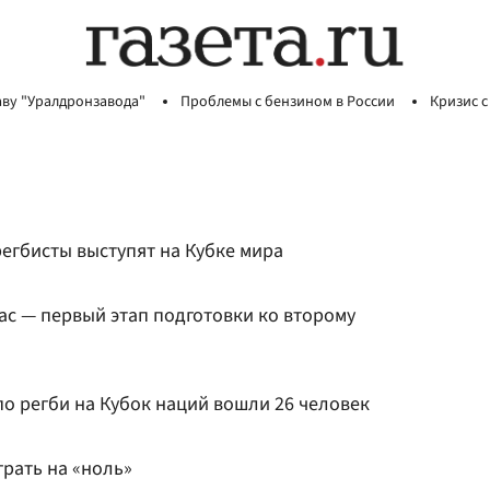
аву "Уралдронзавода"
Проблемы с бензином в России
Кризис с
егбисты выступят на Кубке мира
ас — первый этап подготовки ко второму
по регби на Кубок наций вошли 26 человек
грать на «ноль»